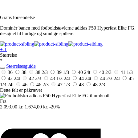
Gratis forsendelse
Dominér banen med fodboldstøvlerne adidas F50 Hyperfast Elite FG,
designet til hurtige og smidige spillere.
+-1
Størrelse
*
Størrelsesguide
36
38
38 2/3
39 1/3
40
24t
40 2/3
41 1/3
42
24t
42 2/3
43 1/3
24t
44
24t
44 2/3
24t
45
1/3
24t
46
46 2/3
47 1/3
48
48 2/3
Dette felt er påkrævet
Fra
2.093,00 kr.
1.674,00 kr.
-20%