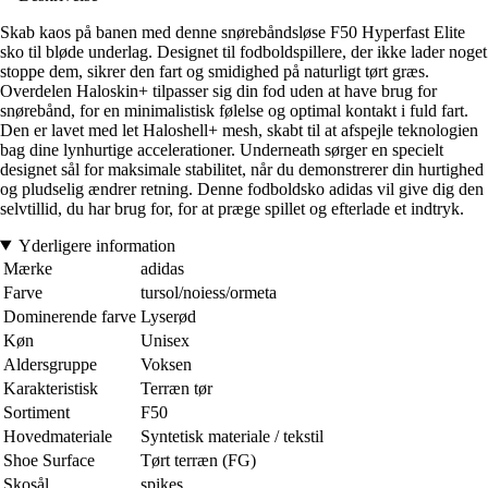
Skab kaos på banen med denne snørebåndsløse F50 Hyperfast Elite
sko til bløde underlag. Designet til fodboldspillere, der ikke lader noget
stoppe dem, sikrer den fart og smidighed på naturligt tørt græs.
Overdelen Haloskin+ tilpasser sig din fod uden at have brug for
snørebånd, for en minimalistisk følelse og optimal kontakt i fuld fart.
Den er lavet med let Haloshell+ mesh, skabt til at afspejle teknologien
bag dine lynhurtige accelerationer. Underneath sørger en specielt
designet sål for maksimale stabilitet, når du demonstrerer din hurtighed
og pludselig ændrer retning. Denne fodboldsko adidas vil give dig den
selvtillid, du har brug for, for at præge spillet og efterlade et indtryk.
Yderligere information
Mærke
adidas
Farve
tursol/noiess/ormeta
Dominerende farve
Lyserød
Køn
Unisex
Aldersgruppe
Voksen
Karakteristisk
Terræn tør
Sortiment
F50
Hovedmateriale
Syntetisk materiale / tekstil
Shoe Surface
Tørt terræn (FG)
Skosål
spikes