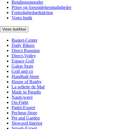
Betalingsmetoder
Priser og forsendelsesmuligheder
Fortrolighedserklæring
Vores butik
Vores butikker
Basket-Center
Daily Bikers
Direct Running
Direct-Volley
Espace Golf
Galop Store
Golf and co
Handball-Store
House of Rugby
La sellerie de Maé
Made in Paradis
Nauti-wave
On-Fight
Padel-Expert
Pecheur-Store
Pet and Garden
Slowood Interior
Smash-Expert