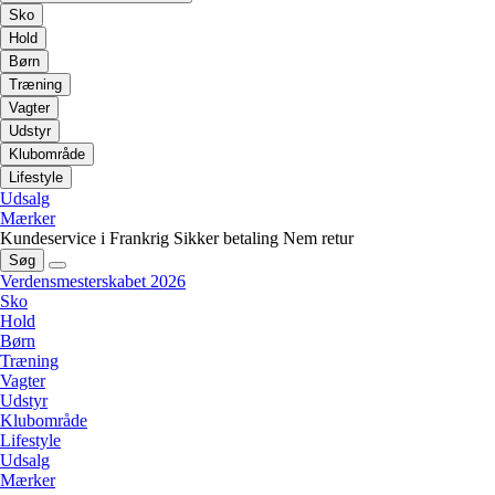
Sko
Hold
Børn
Træning
Vagter
Udstyr
Klubområde
Lifestyle
Udsalg
Mærker
Kundeservice i Frankrig
Sikker betaling
Nem retur
Søg
Verdensmesterskabet 2026
Sko
Hold
Børn
Træning
Vagter
Udstyr
Klubområde
Lifestyle
Udsalg
Mærker