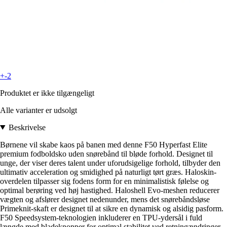
+-2
Produktet er ikke tilgængeligt
Alle varianter er udsolgt
Beskrivelse
Børnene vil skabe kaos på banen med denne F50 Hyperfast Elite
premium fodboldsko uden snørebånd til bløde forhold. Designet til
unge, der viser deres talent under uforudsigelige forhold, tilbyder den
ultimativ acceleration og smidighed på naturligt tørt græs. Haloskin-
overdelen tilpasser sig fodens form for en minimalistisk følelse og
optimal berøring ved høj hastighed. Haloshell Evo-meshen reducerer
vægten og afslører designet nedenunder, mens det snørebåndsløse
Primeknit-skaft er designet til at sikre en dynamisk og alsidig pasform.
F50 Speedsystem-teknologien inkluderer en TPU-ydersål i fuld
længde med bladeknopper for optimal stabilitet ved retningændringer.