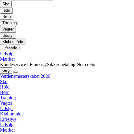
Sko
Hold
Børn
Træning
Vagter
Udstyr
Klubområde
Lifestyle
Udsalg
Mærker
Kundeservice i Frankrig
Sikker betaling
Nem retur
Søg
Verdensmesterskabet 2026
Sko
Hold
Børn
Træning
Vagter
Udstyr
Klubområde
Lifestyle
Udsalg
Mærker