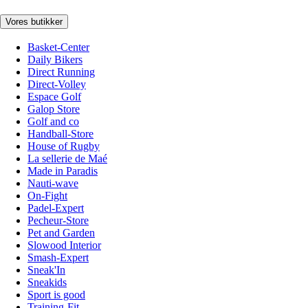
Vores butikker
Basket-Center
Daily Bikers
Direct Running
Direct-Volley
Espace Golf
Galop Store
Golf and co
Handball-Store
House of Rugby
La sellerie de Maé
Made in Paradis
Nauti-wave
On-Fight
Padel-Expert
Pecheur-Store
Pet and Garden
Slowood Interior
Smash-Expert
Sneak'In
Sneakids
Sport is good
Training-Fit