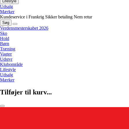
Lifestyle
Udsalg
Mærker
Kundeservice i Frankrig
Sikker betaling
Nem retur
Søg
Verdensmesterskabet 2026
Sko
Hold
Børn
Træning
Vagter
Udstyr
Klubområde
Lifestyle
Udsalg
Mærker
Tilføjer til kurv...