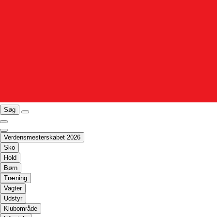
Søg
Verdensmesterskabet 2026
Sko
Hold
Børn
Træning
Vagter
Udstyr
Klubområde