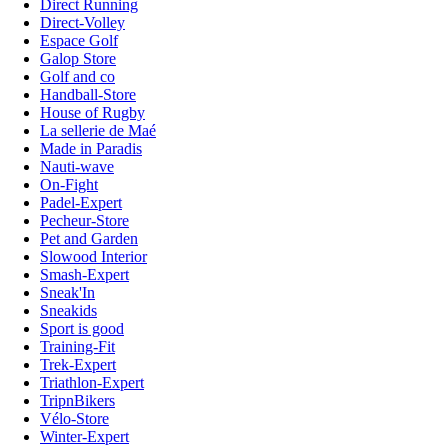
Direct Running
Direct-Volley
Espace Golf
Galop Store
Golf and co
Handball-Store
House of Rugby
La sellerie de Maé
Made in Paradis
Nauti-wave
On-Fight
Padel-Expert
Pecheur-Store
Pet and Garden
Slowood Interior
Smash-Expert
Sneak'In
Sneakids
Sport is good
Training-Fit
Trek-Expert
Triathlon-Expert
TripnBikers
Vélo-Store
Winter-Expert