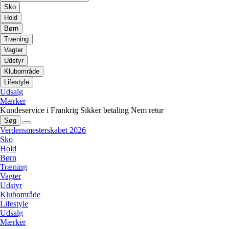
Sko
Hold
Børn
Træning
Vagter
Udstyr
Klubområde
Lifestyle
Udsalg
Mærker
Kundeservice i Frankrig
Sikker betaling
Nem retur
Søg
Verdensmesterskabet 2026
Sko
Hold
Børn
Træning
Vagter
Udstyr
Klubområde
Lifestyle
Udsalg
Mærker