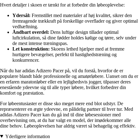
Hvert detaljer i skoen er tænkt for at forbedre din løbeoplevelse:
Ydersål:
Fremstillet med materialer af høj kvalitet, sikrer den
fremragende trækkraft på forskellige overflader og giver optimal
vedhæftning.
Åndbart overdel:
Dens luftige design tillader optimal
luftcirkulation, så dine fødder holdes kølige og tørre, selv under
de mest intense træningspas.
Let konstruktion:
Skoens lethed hjælper med at fremme
hurtigere bevægelser, perfekt til hastighedstræning og
konkurrencer.
Når du har adidas Adizero Pacer på, vil du forstå, hvorfor de er
populære blandt både professionelle og amatørløbere. Uanset om du er
en erfaren maratonløber eller en lejlighedsvis jogger, tilpasser deres
enestående ydeevne sig til alle typer løbere, hvilket forbedrer din
komfort og præstation.
For løbeentusiaster er disse sko meget mere end blot udstyr. De
repræsenterer en ægte ydeevne, en pålidelig partner til hver tur. Med
adidas Adizero Pacer kan du gå ind til dine løbesessioner med
overbevisning om, at du har valgt en model, der imødekommer alle
dine behov. Løbeoplevelsen har aldrig været så behagelig og effektiv.
Yderligere information