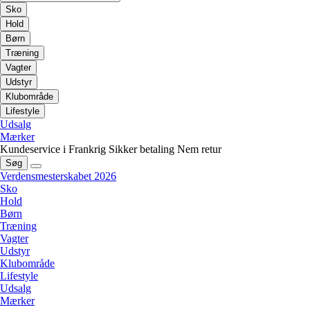
Sko
Hold
Børn
Træning
Vagter
Udstyr
Klubområde
Lifestyle
Udsalg
Mærker
Kundeservice i Frankrig
Sikker betaling
Nem retur
Søg
Verdensmesterskabet 2026
Sko
Hold
Børn
Træning
Vagter
Udstyr
Klubområde
Lifestyle
Udsalg
Mærker