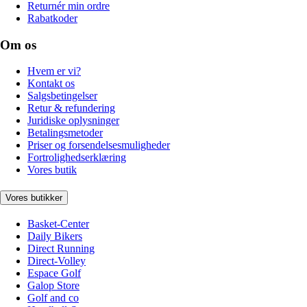
Returnér min ordre
Rabatkoder
Om os
Hvem er vi?
Kontakt os
Salgsbetingelser
Retur & refundering
Juridiske oplysninger
Betalingsmetoder
Priser og forsendelsesmuligheder
Fortrolighedserklæring
Vores butik
Vores butikker
Basket-Center
Daily Bikers
Direct Running
Direct-Volley
Espace Golf
Galop Store
Golf and co