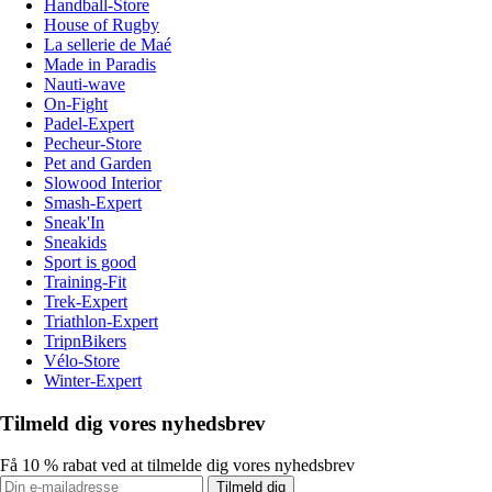
Handball-Store
House of Rugby
La sellerie de Maé
Made in Paradis
Nauti-wave
On-Fight
Padel-Expert
Pecheur-Store
Pet and Garden
Slowood Interior
Smash-Expert
Sneak'In
Sneakids
Sport is good
Training-Fit
Trek-Expert
Triathlon-Expert
TripnBikers
Vélo-Store
Winter-Expert
Tilmeld dig vores nyhedsbrev
Få 10 % rabat ved at tilmelde dig vores nyhedsbrev
Tilmeld dig