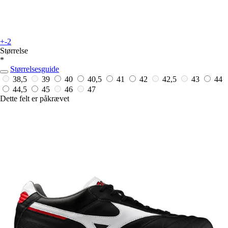
+-2
Størrelse
*
Størrelsesguide
38,5
39
40
40,5
41
42
42,5
43
44
44,5
45
46
47
Dette felt er påkrævet