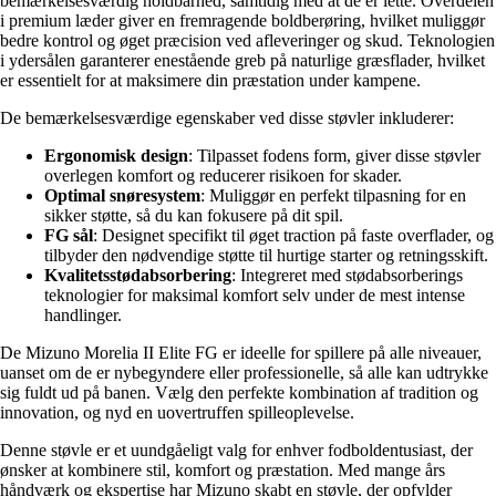
bemærkelsesværdig holdbarhed, samtidig med at de er lette. Overdelen
i premium læder giver en fremragende boldberøring, hvilket muliggør
bedre kontrol og øget præcision ved afleveringer og skud. Teknologien
i ydersålen garanterer enestående greb på naturlige græsflader, hvilket
er essentielt for at maksimere din præstation under kampene.
De bemærkelsesværdige egenskaber ved disse støvler inkluderer:
Ergonomisk design
: Tilpasset fodens form, giver disse støvler
overlegen komfort og reducerer risikoen for skader.
Optimal snøresystem
: Muliggør en perfekt tilpasning for en
sikker støtte, så du kan fokusere på dit spil.
FG sål
: Designet specifikt til øget traction på faste overflader, og
tilbyder den nødvendige støtte til hurtige starter og retningsskift.
Kvalitetsstødabsorbering
: Integreret med stødabsorberings
teknologier for maksimal komfort selv under de mest intense
handlinger.
De Mizuno Morelia II Elite FG er ideelle for spillere på alle niveauer,
uanset om de er nybegyndere eller professionelle, så alle kan udtrykke
sig fuldt ud på banen. Vælg den perfekte kombination af tradition og
innovation, og nyd en uovertruffen spilleoplevelse.
Denne støvle er et uundgåeligt valg for enhver fodboldentusiast, der
ønsker at kombinere stil, komfort og præstation. Med mange års
håndværk og ekspertise har Mizuno skabt en støvle, der opfylder