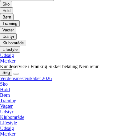
Sko
Hold
Børn
Træning
Vagter
Udstyr
Klubområde
Lifestyle
Udsalg
Mærker
Kundeservice i Frankrig
Sikker betaling
Nem retur
Søg
Verdensmesterskabet 2026
Sko
Hold
Børn
Træning
Vagter
Udstyr
Klubområde
Lifestyle
Udsalg
Mærker