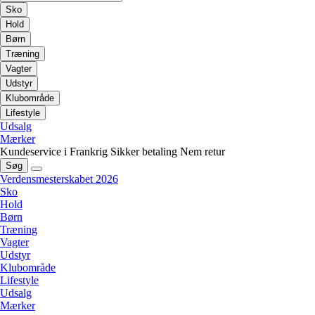
Sko
Hold
Børn
Træning
Vagter
Udstyr
Klubområde
Lifestyle
Udsalg
Mærker
Kundeservice i Frankrig
Sikker betaling
Nem retur
Søg
Verdensmesterskabet 2026
Sko
Hold
Børn
Træning
Vagter
Udstyr
Klubområde
Lifestyle
Udsalg
Mærker