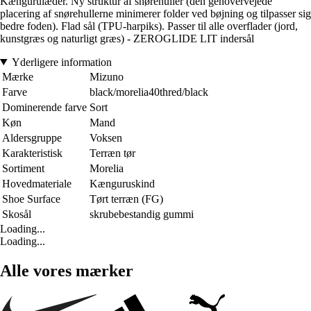
Kængurulæder. Ny struktur af snørehuller (den genovervejede
placering af snørehullerne minimerer folder ved bøjning og tilpasser sig
bedre foden). Flad sål (TPU-harpiks). Passer til alle overflader (jord,
kunstgræs og naturligt græs) - ZEROGLIDE LIT indersål
Yderligere information
Mærke
Mizuno
Farve
black/morelia40thred/black
Dominerende farve
Sort
Køn
Mand
Aldersgruppe
Voksen
Karakteristisk
Terræn tør
Sortiment
Morelia
Hovedmateriale
Kænguruskind
Shoe Surface
Tørt terræn (FG)
Skosål
skrubebestandig gummi
Loading...
Loading...
Alle vores mærker