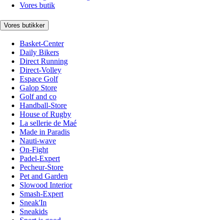
Vores butik
Vores butikker
Basket-Center
Daily Bikers
Direct Running
Direct-Volley
Espace Golf
Galop Store
Golf and co
Handball-Store
House of Rugby
La sellerie de Maé
Made in Paradis
Nauti-wave
On-Fight
Padel-Expert
Pecheur-Store
Pet and Garden
Slowood Interior
Smash-Expert
Sneak'In
Sneakids