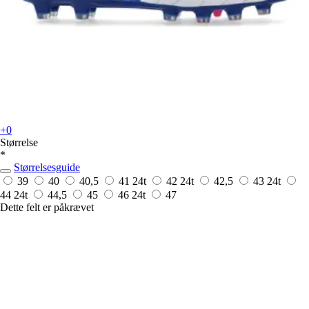
+0
Størrelse
*
Størrelsesguide
39
40
40,5
41
24t
42
24t
42,5
43
24t
44
24t
44,5
45
46
24t
47
Dette felt er påkrævet