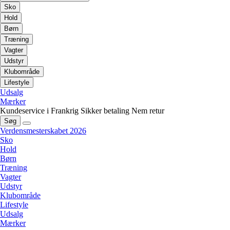
Sko
Hold
Børn
Træning
Vagter
Udstyr
Klubområde
Lifestyle
Udsalg
Mærker
Kundeservice i Frankrig
Sikker betaling
Nem retur
Søg
Verdensmesterskabet 2026
Sko
Hold
Børn
Træning
Vagter
Udstyr
Klubområde
Lifestyle
Udsalg
Mærker