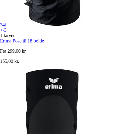
24t
+-3
1 farver
Erima
Pose til 18 bolde
Fra
299,00 kr.
155,00 kr.