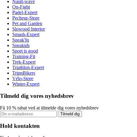
Nauti-wave
On-Fight
Padel-Expert
Pecheur-Store
Pet and Garden
Slowood Interior
Smash-Expert
Sneak'In
Sneakids
Sport is good
Training-Fit
Trek-Expert
Triathlon-Expert
TripnBikers
Vélo-Store
Winter-Expert
Tilmeld dig vores nyhedsbrev
Få 10 % rabat ved at tilmelde dig vores nyhedsbrev
Tilmeld dig
Hold kontakten