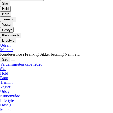
Sko
Hold
Børn
Træning
Vagter
Udstyr
Klubområde
Lifestyle
Udsalg
Mærker
Kundeservice i Frankrig
Sikker betaling
Nem retur
Søg
Verdensmesterskabet 2026
Sko
Hold
Børn
Træning
Vagter
Udstyr
Klubområde
Lifestyle
Udsalg
Mærker