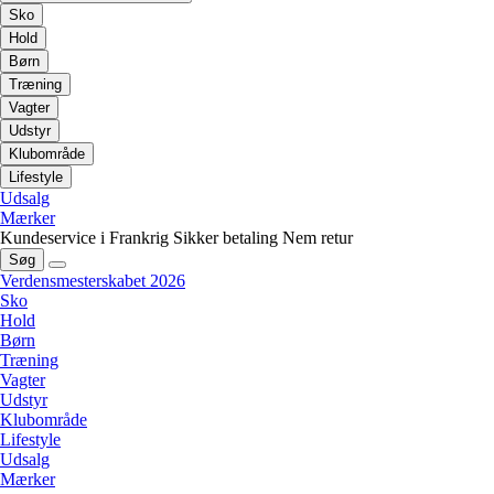
Sko
Hold
Børn
Træning
Vagter
Udstyr
Klubområde
Lifestyle
Udsalg
Mærker
Kundeservice i Frankrig
Sikker betaling
Nem retur
Søg
Verdensmesterskabet 2026
Sko
Hold
Børn
Træning
Vagter
Udstyr
Klubområde
Lifestyle
Udsalg
Mærker