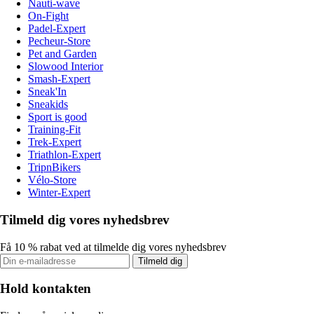
Nauti-wave
On-Fight
Padel-Expert
Pecheur-Store
Pet and Garden
Slowood Interior
Smash-Expert
Sneak'In
Sneakids
Sport is good
Training-Fit
Trek-Expert
Triathlon-Expert
TripnBikers
Vélo-Store
Winter-Expert
Tilmeld dig vores nyhedsbrev
Få 10 % rabat ved at tilmelde dig vores nyhedsbrev
Tilmeld dig
Hold kontakten