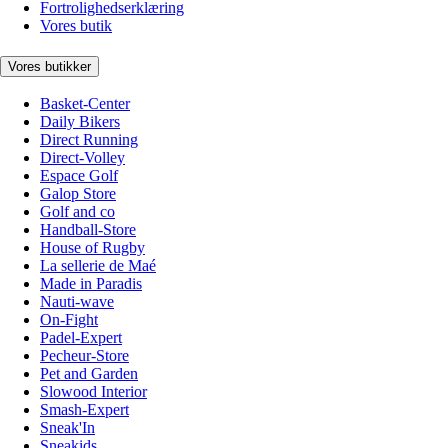
Fortrolighedserklæring
Vores butik
Vores butikker
Basket-Center
Daily Bikers
Direct Running
Direct-Volley
Espace Golf
Galop Store
Golf and co
Handball-Store
House of Rugby
La sellerie de Maé
Made in Paradis
Nauti-wave
On-Fight
Padel-Expert
Pecheur-Store
Pet and Garden
Slowood Interior
Smash-Expert
Sneak'In
Sneakids