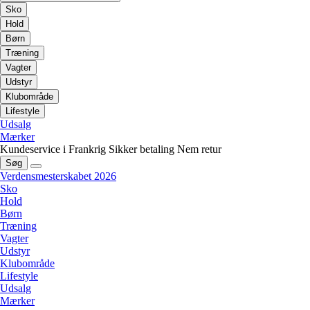
Sko
Hold
Børn
Træning
Vagter
Udstyr
Klubområde
Lifestyle
Udsalg
Mærker
Kundeservice i Frankrig
Sikker betaling
Nem retur
Søg
Verdensmesterskabet 2026
Sko
Hold
Børn
Træning
Vagter
Udstyr
Klubområde
Lifestyle
Udsalg
Mærker