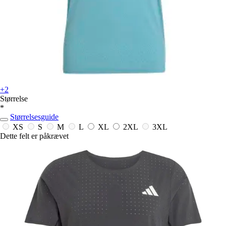
+2
Størrelse
*
Størrelsesguide
XS
S
M
L
XL
2XL
3XL
Dette felt er påkrævet