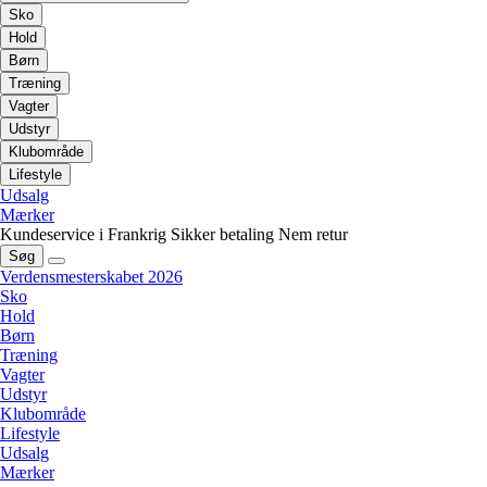
Sko
Hold
Børn
Træning
Vagter
Udstyr
Klubområde
Lifestyle
Udsalg
Mærker
Kundeservice i Frankrig
Sikker betaling
Nem retur
Søg
Verdensmesterskabet 2026
Sko
Hold
Børn
Træning
Vagter
Udstyr
Klubområde
Lifestyle
Udsalg
Mærker