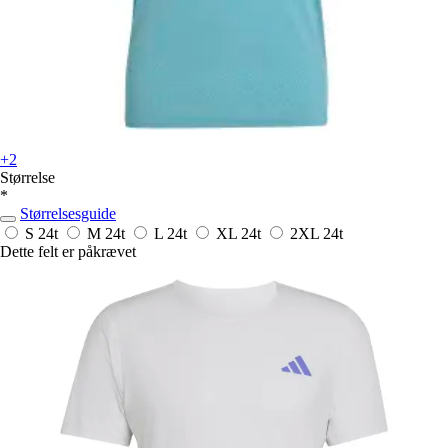
+2
Størrelse
*
Størrelsesguide
S
24t
M
24t
L
24t
XL
24t
2XL
24t
Dette felt er påkrævet