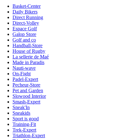
Basket-Center
Daily Bikers
Direct Running
Direct-Volley
Espace Golf
Galop Store
Golf and co
Handball-Store
House of Rugby
La sellerie de Maé
Made in Paradis
Nauti-wave
On-Fight
Padel-Expert
Pecheur-Store
Pet and Garden
Slowood Interior
Smash-Expert
Sneak'In
Sneakids
Sport is good
Training-Fit
Trek-Expert
Triathlon-Expert