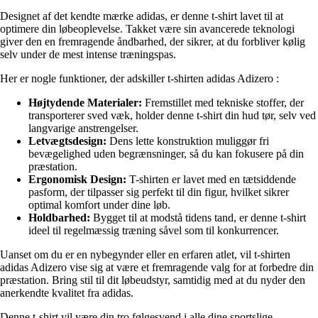
Designet af det kendte mærke adidas, er denne t-shirt lavet til at
optimere din løbeoplevelse. Takket være sin avancerede teknologi
giver den en fremragende åndbarhed, der sikrer, at du forbliver kølig
selv under de mest intense træningspas.
Her er nogle funktioner, der adskiller t-shirten adidas Adizero :
Højtydende Materialer:
Fremstillet med tekniske stoffer, der
transporterer sved væk, holder denne t-shirt din hud tør, selv ved
langvarige anstrengelser.
Letvægtsdesign:
Dens lette konstruktion muliggør fri
bevægelighed uden begrænsninger, så du kan fokusere på din
præstation.
Ergonomisk Design:
T-shirten er lavet med en tætsiddende
pasform, der tilpasser sig perfekt til din figur, hvilket sikrer
optimal komfort under dine løb.
Holdbarhed:
Bygget til at modstå tidens tand, er denne t-shirt
ideel til regelmæssig træning såvel som til konkurrencer.
Uanset om du er en nybegynder eller en erfaren atlet, vil t-shirten
adidas Adizero vise sig at være et fremragende valg for at forbedre din
præstation. Bring stil til dit løbeudstyr, samtidig med at du nyder den
anerkendte kvalitet fra adidas.
Denne t-shirt vil være din tro følgesvend i alle dine sportslige