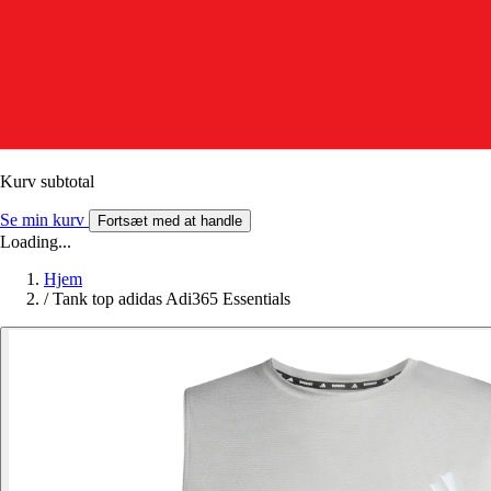
Kurv subtotal
Se min kurv
Fortsæt med at handle
Loading...
Hjem
/
Tank top adidas Adi365 Essentials