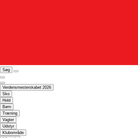
Søg
Verdensmesterskabet 2026
Sko
Hold
Børn
Træning
Vagter
Udstyr
Klubområde