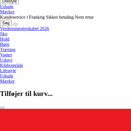
Lifestyle
Udsalg
Mærker
Kundeservice i Frankrig
Sikker betaling
Nem retur
Søg
Verdensmesterskabet 2026
Sko
Hold
Børn
Træning
Vagter
Udstyr
Klubområde
Lifestyle
Udsalg
Mærker
Tilføjer til kurv...