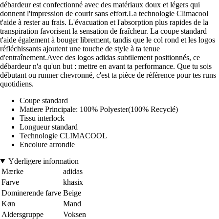
débardeur est confectionné avec des matériaux doux et légers qui
donnent l'impression de courir sans effort.La technologie Climacool
t'aide à rester au frais. L'évacuation et l'absorption plus rapides de la
transpiration favorisent la sensation de fraîcheur. La coupe standard
t'aide également à bouger librement, tandis que le col rond et les logos
réfléchissants ajoutent une touche de style à ta tenue
d'entraînement.Avec des logos adidas subtilement positionnés, ce
débardeur n'a qu'un but : mettre en avant ta performance. Que tu sois
débutant ou runner chevronné, c'est ta pièce de référence pour tes runs
quotidiens.
Coupe standard
Matiere Principale: 100% Polyester(100% Recyclé)
Tissu interlock
Longueur standard
Technologie CLIMACOOL
Encolure arrondie
Yderligere information
Mærke
adidas
Farve
khasix
Dominerende farve
Beige
Køn
Mand
Aldersgruppe
Voksen