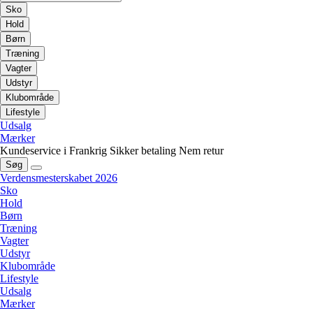
Sko
Hold
Børn
Træning
Vagter
Udstyr
Klubområde
Lifestyle
Udsalg
Mærker
Kundeservice i Frankrig
Sikker betaling
Nem retur
Søg
Verdensmesterskabet 2026
Sko
Hold
Børn
Træning
Vagter
Udstyr
Klubområde
Lifestyle
Udsalg
Mærker