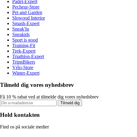
Padel-Expert
Pecheur-Store
Pet and Garden
Slowood Interior
Smash-Expert
Sneak'In
Sneakids
Sport is good
Training-Fit
Trek-Expert
Triathlon-Expert
TripnBikers
Vélo-Store
Winter-Expert
Tilmeld dig vores nyhedsbrev
Få 10 % rabat ved at tilmelde dig vores nyhedsbrev
Tilmeld dig
Hold kontakten
Find os på sociale medier