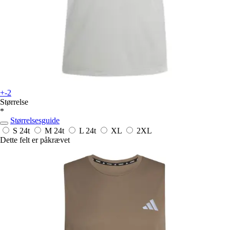
+-2
Størrelse
*
Størrelsesguide
S
24t
M
24t
L
24t
XL
2XL
Dette felt er påkrævet