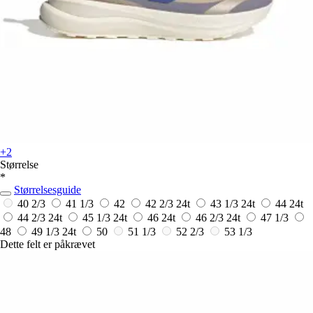
+2
Størrelse
*
Størrelsesguide
40 2/3
41 1/3
42
42 2/3
24t
43 1/3
24t
44
24t
44 2/3
24t
45 1/3
24t
46
24t
46 2/3
24t
47 1/3
48
49 1/3
24t
50
51 1/3
52 2/3
53 1/3
Dette felt er påkrævet