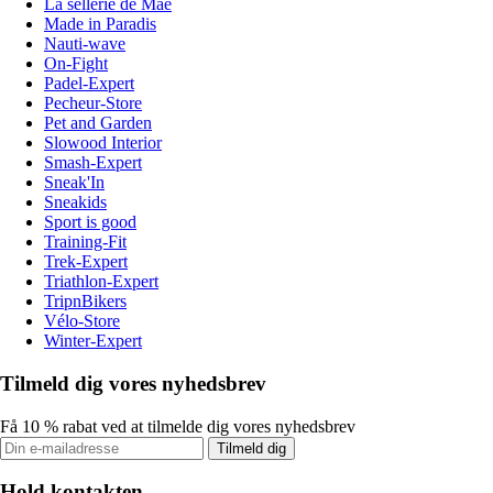
La sellerie de Maé
Made in Paradis
Nauti-wave
On-Fight
Padel-Expert
Pecheur-Store
Pet and Garden
Slowood Interior
Smash-Expert
Sneak'In
Sneakids
Sport is good
Training-Fit
Trek-Expert
Triathlon-Expert
TripnBikers
Vélo-Store
Winter-Expert
Tilmeld dig vores nyhedsbrev
Få 10 % rabat ved at tilmelde dig vores nyhedsbrev
Tilmeld dig
Hold kontakten