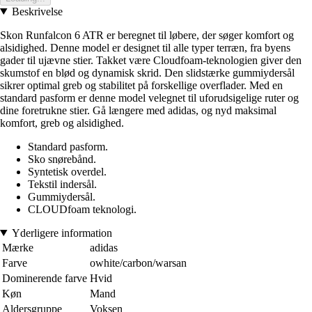
Beskrivelse
Skon Runfalcon 6 ATR er beregnet til løbere, der søger komfort og
alsidighed. Denne model er designet til alle typer terræn, fra byens
gader til ujævne stier. Takket være Cloudfoam-teknologien giver den
skumstof en blød og dynamisk skrid. Den slidstærke gummiydersål
sikrer optimal greb og stabilitet på forskellige overflader. Med en
standard pasform er denne model velegnet til uforudsigelige ruter og
dine foretrukne stier. Gå længere med adidas, og nyd maksimal
komfort, greb og alsidighed.
Standard pasform.
Sko snørebånd.
Syntetisk overdel.
Tekstil indersål.
Gummiydersål.
CLOUDfoam teknologi.
Yderligere information
Mærke
adidas
Farve
owhite/carbon/warsan
Dominerende farve
Hvid
Køn
Mand
Aldersgruppe
Voksen