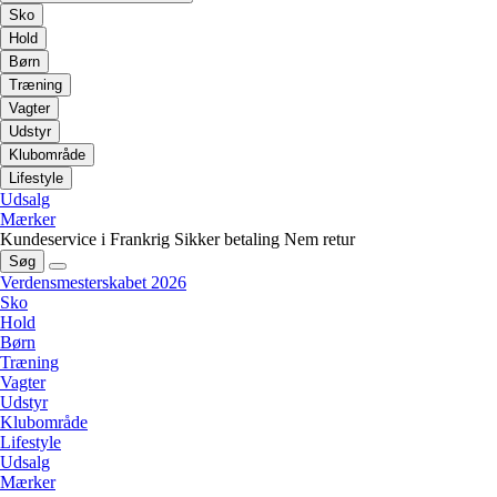
Sko
Hold
Børn
Træning
Vagter
Udstyr
Klubområde
Lifestyle
Udsalg
Mærker
Kundeservice i Frankrig
Sikker betaling
Nem retur
Søg
Verdensmesterskabet 2026
Sko
Hold
Børn
Træning
Vagter
Udstyr
Klubområde
Lifestyle
Udsalg
Mærker