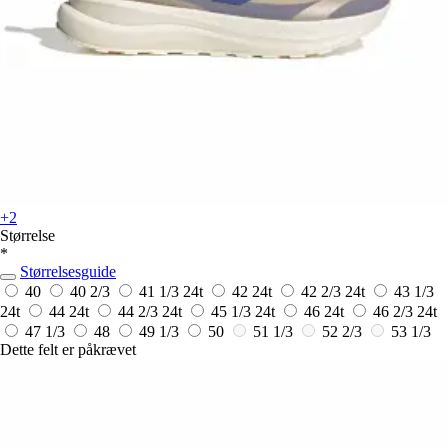
+2
Størrelse
*
Størrelsesguide
40
40 2/3
41 1/3
24t
42
24t
42 2/3
24t
43 1/3
24t
44
24t
44 2/3
24t
45 1/3
24t
46
24t
46 2/3
24t
47 1/3
48
49 1/3
50
51 1/3
52 2/3
53 1/3
Dette felt er påkrævet