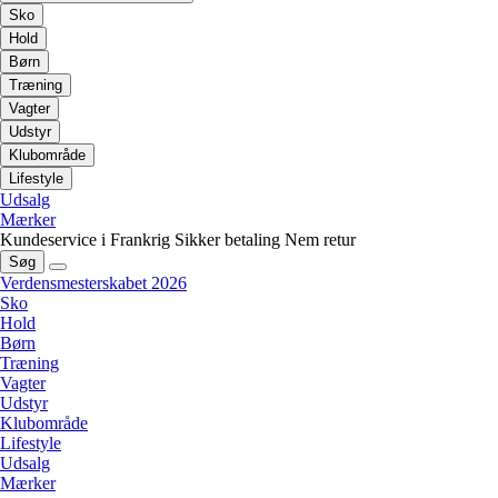
Sko
Hold
Børn
Træning
Vagter
Udstyr
Klubområde
Lifestyle
Udsalg
Mærker
Kundeservice i Frankrig
Sikker betaling
Nem retur
Søg
Verdensmesterskabet 2026
Sko
Hold
Børn
Træning
Vagter
Udstyr
Klubområde
Lifestyle
Udsalg
Mærker