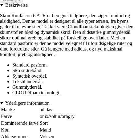
Beskrivelse
Skon Runfalcon 6 ATR er beregnet til løbere, der søger komfort og
alsidighed. Denne model er designet til alle typer terræn, fra byens
gader til ujævne stier. Takket være Cloudfoam-teknologien giver den
skumstof en blød og dynamisk skrid. Den slidstærke gummiydersål
sikrer optimal greb og stabilitet på forskellige overflader. Med en
standard pasform er denne model velegnet til uforudsigelige ruter og
dine foretrukne stier. Gå længere med adidas, og nyd maksimal
komfort, greb og alsidighed.
Standard pasform.
Sko snørebånd.
Syntetisk overdel.
Tekstil indersål.
Gummiydersål.
CLOUDfoam teknologi.
Yderligere information
Mærke
adidas
Farve
onix/soltur/orbgry
Dominerende farve
Sort
Køn
Mand
Aldersgruppe
Voksen