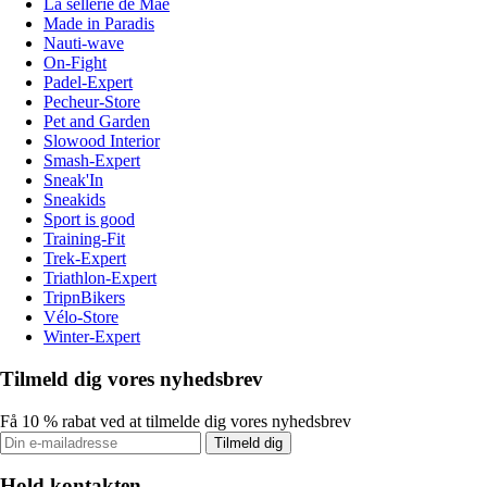
La sellerie de Maé
Made in Paradis
Nauti-wave
On-Fight
Padel-Expert
Pecheur-Store
Pet and Garden
Slowood Interior
Smash-Expert
Sneak'In
Sneakids
Sport is good
Training-Fit
Trek-Expert
Triathlon-Expert
TripnBikers
Vélo-Store
Winter-Expert
Tilmeld dig vores nyhedsbrev
Få 10 % rabat ved at tilmelde dig vores nyhedsbrev
Tilmeld dig
Hold kontakten