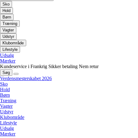
Sko
Hold
Børn
Træning
Vagter
Udstyr
Klubområde
Lifestyle
Udsalg
Mærker
Kundeservice i Frankrig
Sikker betaling
Nem retur
Søg
Verdensmesterskabet 2026
Sko
Hold
Børn
Træning
Vagter
Udstyr
Klubområde
Lifestyle
Udsalg
Mærker