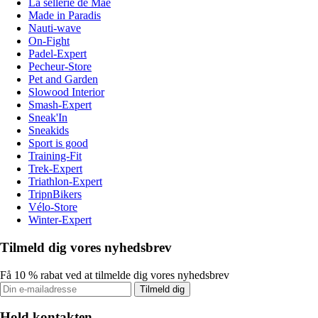
La sellerie de Maé
Made in Paradis
Nauti-wave
On-Fight
Padel-Expert
Pecheur-Store
Pet and Garden
Slowood Interior
Smash-Expert
Sneak'In
Sneakids
Sport is good
Training-Fit
Trek-Expert
Triathlon-Expert
TripnBikers
Vélo-Store
Winter-Expert
Tilmeld dig vores nyhedsbrev
Få 10 % rabat ved at tilmelde dig vores nyhedsbrev
Tilmeld dig
Hold kontakten