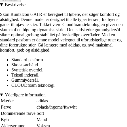
Beskrivelse
Skon Runfalcon 6 ATR er beregnet til løbere, der søger komfort og
alsidighed. Denne model er designet til alle typer terræn, fra byens
gader til ujævne stier. Takket være Cloudfoam-teknologien giver den
skumstof en blød og dynamisk skrid. Den slidstærke gummiydersål
sikrer optimal greb og stabilitet på forskellige overflader. Med en
standard pasform er denne model velegnet til uforudsigelige ruter og
dine foretrukne stier. Gå længere med adidas, og nyd maksimal
komfort, greb og alsidighed.
Standard pasform.
Sko snørebånd.
Syntetisk overdel.
Tekstil indersål.
Gummiydersål.
CLOUDfoam teknologi.
Yderligere information
Mærke
adidas
Farve
cblack/thgome/ftwwht
Dominerende farve
Sort
Køn
Mand
Aldersgruppe
Voksen