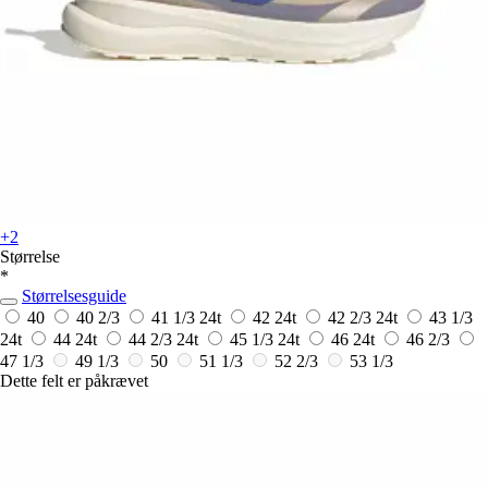
+2
Størrelse
*
Størrelsesguide
40
40 2/3
41 1/3
24t
42
24t
42 2/3
24t
43 1/3
24t
44
24t
44 2/3
24t
45 1/3
24t
46
24t
46 2/3
47 1/3
49 1/3
50
51 1/3
52 2/3
53 1/3
Dette felt er påkrævet